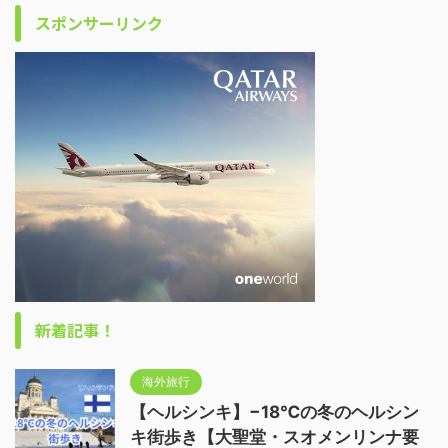
スポンサーリンク
新着記事！
海外旅行
【ヘルシンキ】−18℃の冬のヘルシン
キ街歩き【大聖堂・スオメンリンナ要