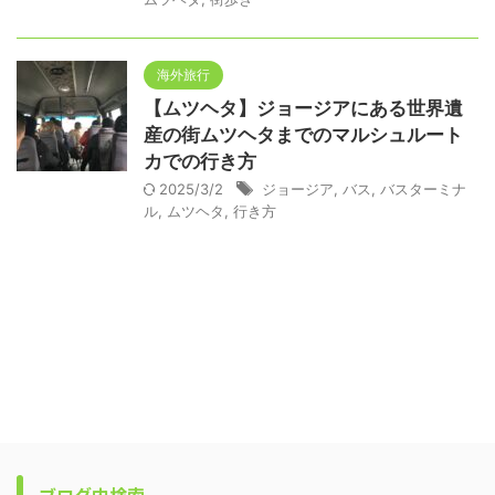
海外旅行
【ムツヘタ】ジョージアにある世界遺
産の街ムツヘタまでのマルシュルート
カでの行き方
2025/3/2
ジョージア
,
バス
,
バスターミナ
ル
,
ムツヘタ
,
行き方